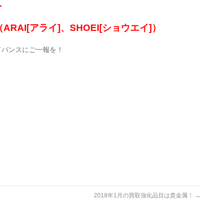
ト
AI[アライ]、SHOEI[ショウエイ]）
ドバンスにご一報を！
2018年1月の買取強化品目は貴金属！
→