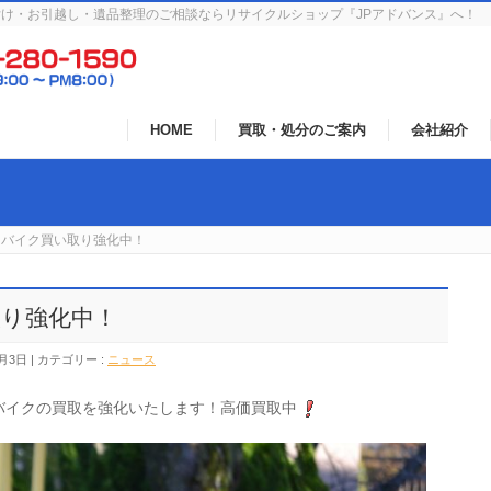
け・お引越し・遺品整理のご相談ならリサイクルショップ『JPアドバンス』へ！
HOME
買取・処分のご案内
会社紹介
ンバイク買い取り強化中！
り強化中！
2月3日
カテゴリー :
ニュース
ンバイクの買取を強化いたします！高価買取中